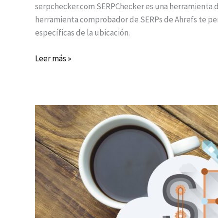
serpchecker.com SERPChecker es una herramienta de 
herramienta comprobador de SERPs de Ahrefs te permi
específicas de la ubicación.
Leer más »
SEO
en
5
minutos