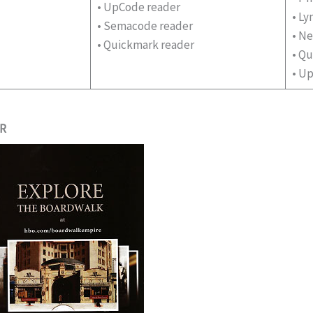
• UpCode reader
• Ly
• Semacode reader
• N
• Quickmark reader
• Q
• U
QR