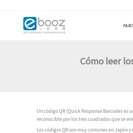
Ir
al
contenido
NUE
Cómo leer los
Un código QR (Quick Response Barcode) es un
reconocible por los tres cuadrados que se en
Los códigos QR son muy comunes en Japón y d