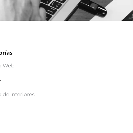
orías
o Web
r
 de interiores