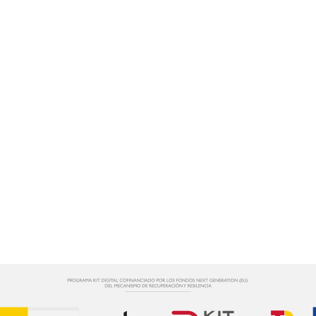
Cuéntanos tu proyecto y
te ayudaremos a desarrollarlo.
Cuidamos cada detalle del proceso
CONTÁCTANOS