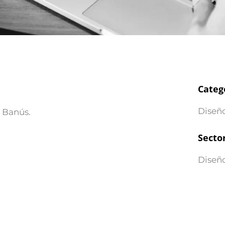
Categ
Diseñ
o Banús.
Secto
Diseño