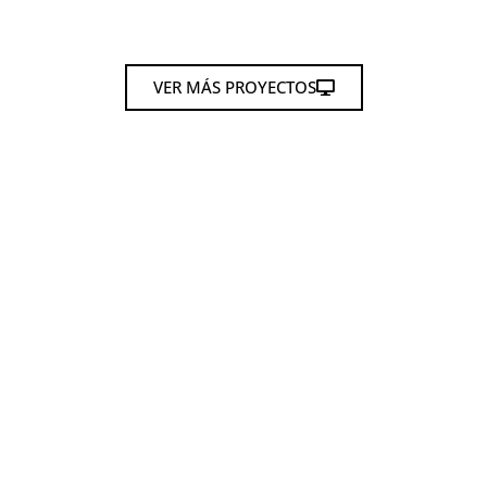
VER MÁS PROYECTOS
Cuéntanos tu
proyecto y
te ayudaremos a
desarrollarlo.