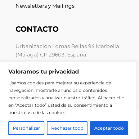
Newsletters y Mailings
CONTACTO
Urbanización Lomas Bellas 94 Marbella
(Málaga) CP 29603, España.
info@ebooz.com
Valoramos tu privacidad
+34 675 10 01 59
Usamos cookies para mejorar su experiencia de
navegación, mostrarle anuncios o contenidos
personalizados y analizar nuestro tráfico. Al hacer clic
en “Aceptar todo” usted da su consentimiento a
nuestro uso de las cookies.
Copyright © 2026 Ebooz.com
Política de privacidad
Personalizar
Rechazar todo
Aceptar todo
Política de Cookies