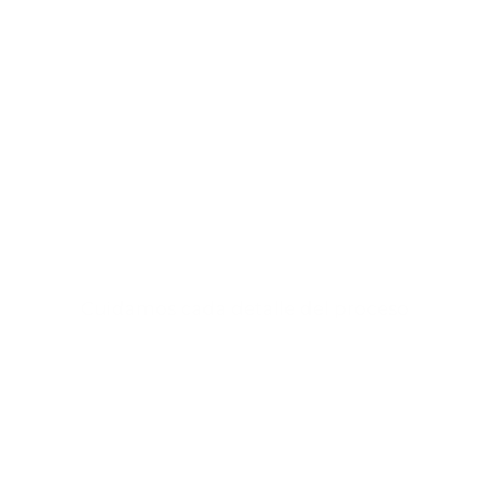
Cuéntanos tu
proyecto y
te ayudaremos a
desarrollarlo.
Cuidamos cada detalle del proceso
CONTÁCTANOS